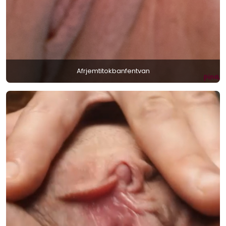
Afrjemtitokbanfentvan