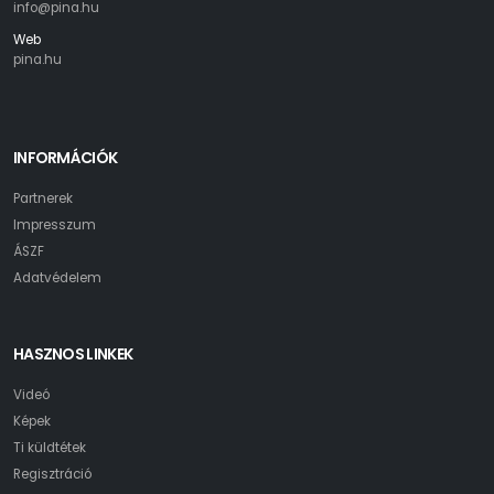
info@pina.hu
Web
pina.hu
INFORMÁCIÓK
Partnerek
Impresszum
ÁSZF
Adatvédelem
HASZNOS LINKEK
Videó
Képek
Ti küldtétek
Regisztráció