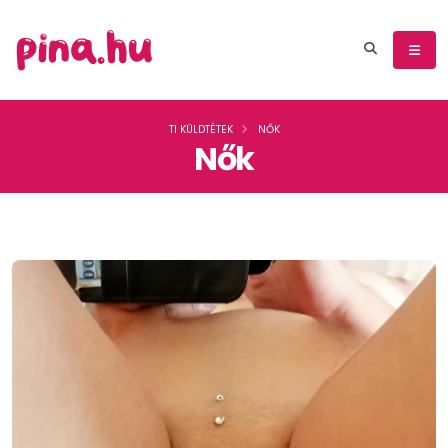
TI KÜLDTÉTEK
NŐK
Nők