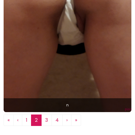
n
Előső oldal
Előző oldal
(current)
Utolsó oldal
«
‹
1
2
3
4
›
»