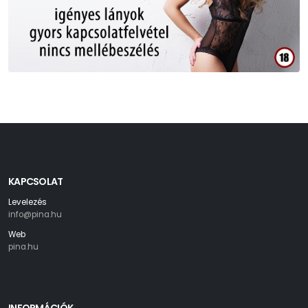
KAPCSOLAT
Levelezés
info@pina.hu
Web
pina.hu