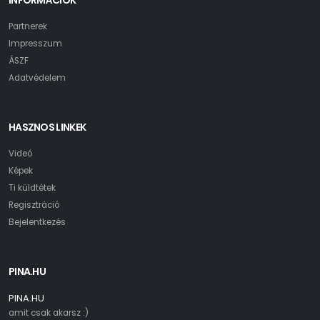
INFORMÁCIÓK
Partnerek
Impresszum
ÁSZF
Adatvédelem
HASZNOS LINKEK
Videó
Képek
Ti küldtétek
Regisztráció
Bejelentkezés
PINA.HU
PINA.HU
amit csak akarsz :)