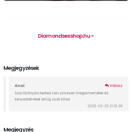
Diamondsexshop.hu
-
Megjegyzések
Anal
Válasz
Szia Gyönyörű tested van szívesen megismernélek és
kényeztetnélek amíg csak bírod
2026-03-25 21:16:28
Megjegyzés