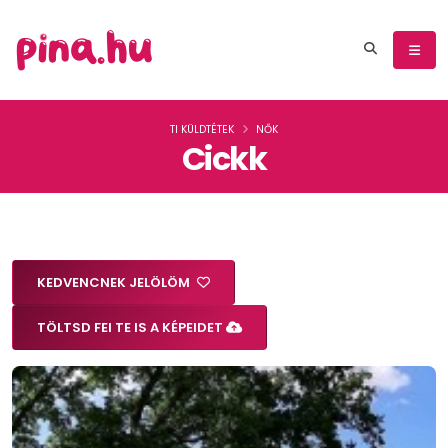
TI KÜLDTÉTEK
NŐK
Cickk
KEDVENCNEK JELÖLÖM
TÖLTSD FEl TE IS A KÉPEIDET