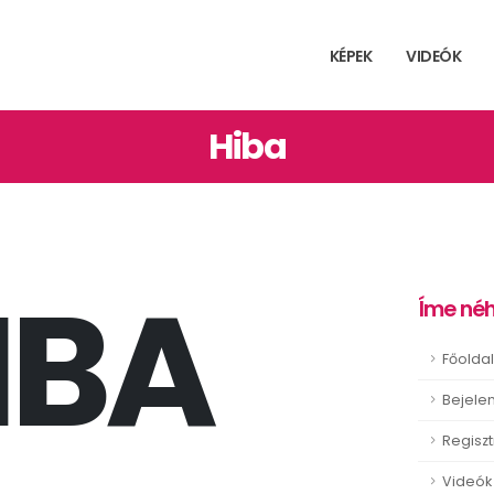
KÉPEK
VIDEÓK
Hiba
IBA
Íme néh
Főoldal
Bejele
Regiszt
Videók