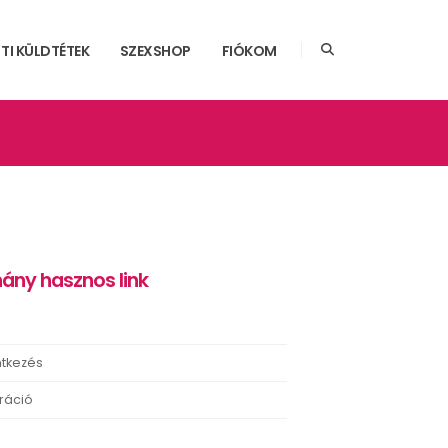
TI KÜLDTÉTEK
SZEXSHOP
FIÓKOM
ány hasznos link
ntkezés
ráció