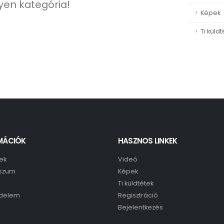
lyen kategória!
Képek
Ti küldt
MÁCIÓK
HASZNOS LINKEK
ek
Videó
szum
Képek
Ti küldtétek
delem
Regisztráció
Bejelentkezés