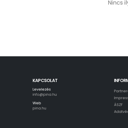
Nincs i
KAPCSOLAT
INFOR
Levelezés
Partner
info@pina.hu
Impres
Web
ÁSZF
pina.hu
Adatvé