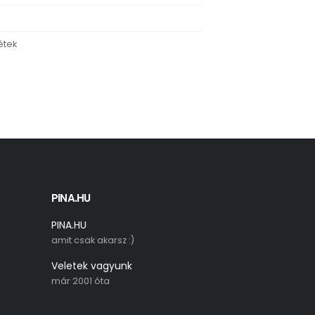
étek
PINA.HU
PINA.HU
amit csak akarsz :)
Veletek vagyunk
már 2001 óta