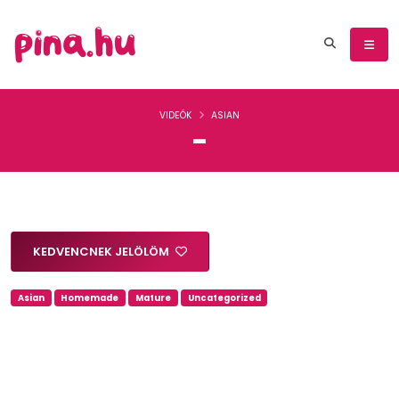
VIDEÓK
ASIAN
-
KEDVENCNEK JELÖLÖM
Asian
Homemade
Mature
Uncategorized