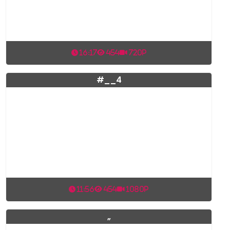
16:17
454
720p
#__4
11:56
454
1080p
,,