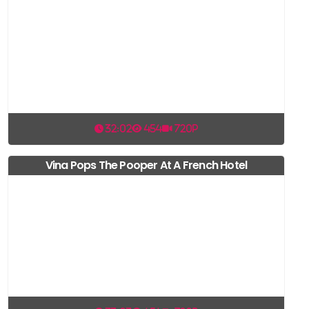
32:02
454
720p
Vina Pops The Pooper At A French Hotel