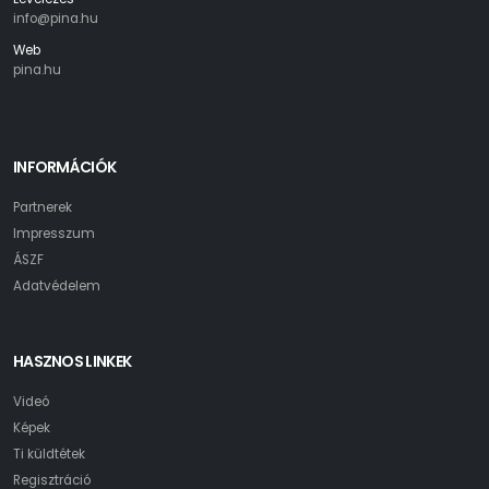
info@pina.hu
Web
pina.hu
INFORMÁCIÓK
Partnerek
Impresszum
ÁSZF
Adatvédelem
HASZNOS LINKEK
Videó
Képek
Ti küldtétek
Regisztráció